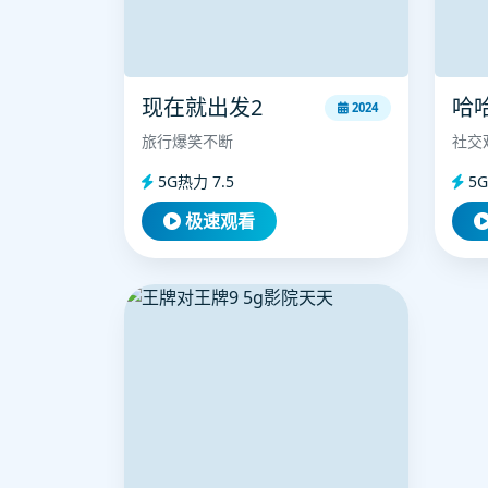
现在就出发2
哈
2024
旅行爆笑不断
社交
5G热力 7.5
5G
极速观看