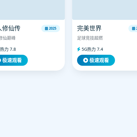
人修仙传
完美世界
2025
修仙巅峰
足球竞技超燃
热力 7.8
5G热力 7.4
极速观看
极速观看