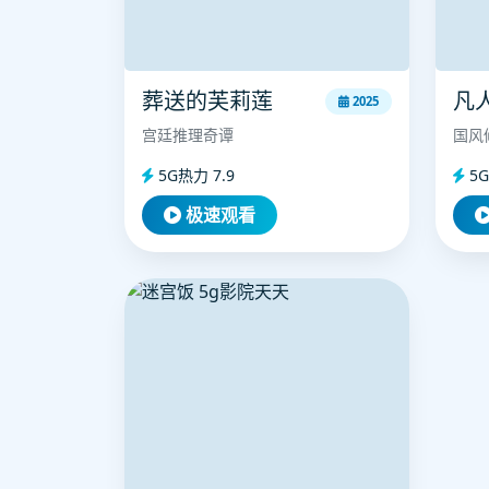
葬送的芙莉莲
凡
2025
宫廷推理奇谭
国风
5G热力 7.9
5G
极速观看