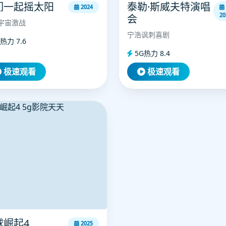
们一起摇太阳
泰勒·斯威夫特演唱
2024
20
会
宇宙激战
宁浩讽刺喜剧
热力 7.6
5G热力 8.4
极速观看
极速观看
球崛起4
2025