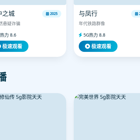
中之城
与凤行
2025
然悬疑诈骗
年代铁路群像
热力 8.6
5G热力 8.8
极速观看
极速观看
播