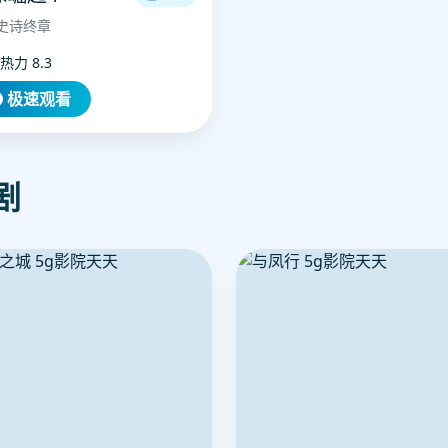
史诗终章
热力 8.3
极速观看
剧