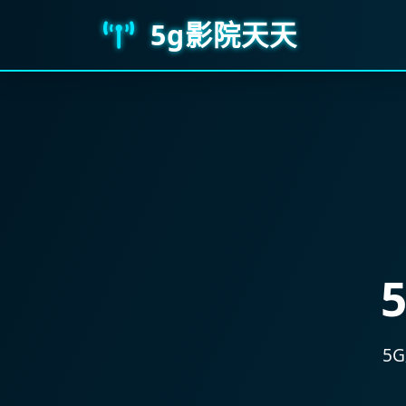
5g影院天天
5