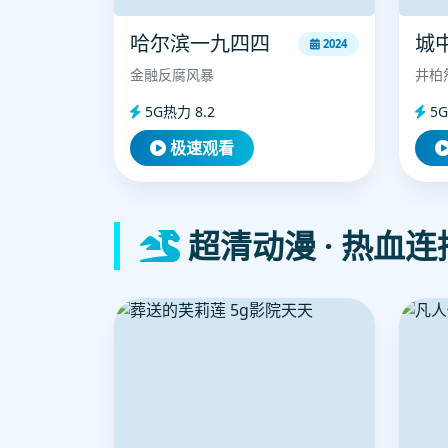
哈尔滨一九四四
城
2024
金融反腐风暴
井柏
5G热力 8.2
5G
极速观看
超清动漫 · 热血连