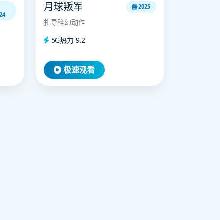
月球叛军
2025
24
扎导科幻动作
5G热力 9.2
极速观看