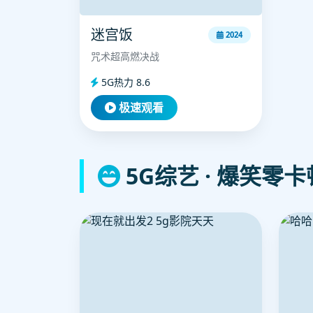
迷宫饭
2024
咒术超高燃决战
5G热力 8.6
极速观看
5G综艺 · 爆笑零卡