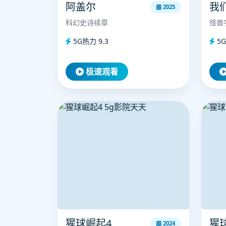
阿盖尔
我
2025
科幻史诗续章
怪兽
5G热力 9.3
5G
极速观看
猩球崛起4
猩
2024