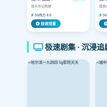
音乐传记燃爆
猿族
5G热力 8.0
5G
极速观看
极速剧集 · 沉浸追