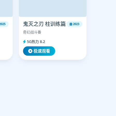
鬼灭之刃 柱训练篇
2025
2023
奇幻战斗番
5G热力 8.2
极速观看