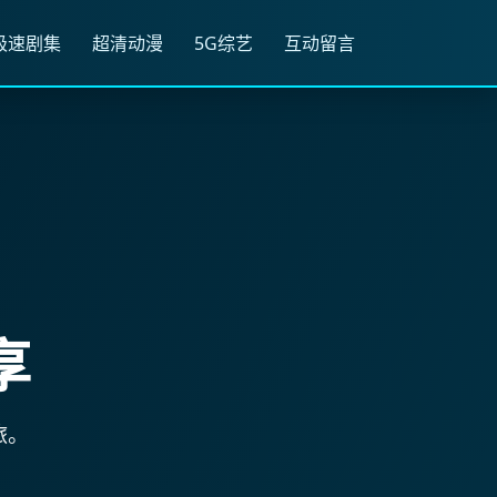
极速剧集
超清动漫
5G综艺
互动留言
享
旅。