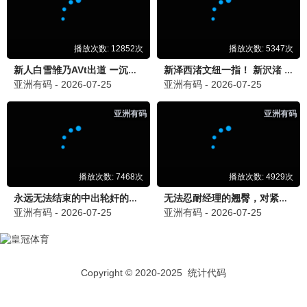
超清动漫 · 热血连播
迷宫饭
2025
宫廷推理奇谭
5G热力 8.5
极速观看